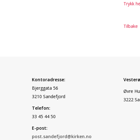
Trykk he
Tilbake
Kontoradresse:
Vesterø
Bjerggata 56
Øvre Hu
3210 Sandefjord
3222 Sa
Telefon:
33 45 44 50
E-post:
post.sandefjord@kirken.no