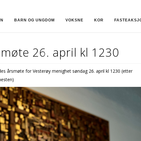
ON
BARN OG UNGDOM
VOKSNE
KOR
FASTEAKSJ
møte 26. april kl 1230
es årsmøte for Vesterøy menighet søndag 26. april kl 1230 (etter
nesten)