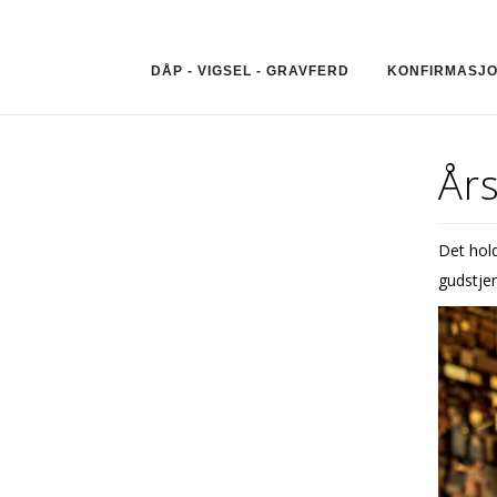
DÅP - VIGSEL - GRAVFERD
KONFIRMASJ
Års
Det hold
gudstje