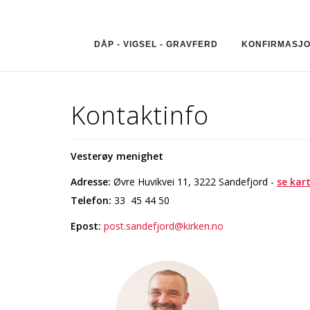
DÅP - VIGSEL - GRAVFERD
KONFIRMASJ
Kontaktinfo
Vesterøy menighet
Adresse:
Øvre Huvikvei 11, 3222 Sandefjord -
se kar
Telefon:
33 45 44 50
Epost:
post.sandefjord@kirken.no