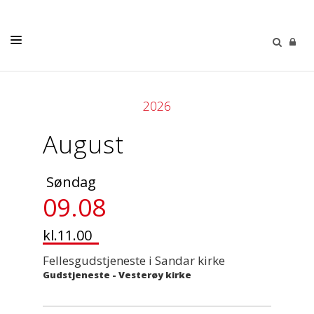
DÅP - VIGSEL - GRAVFERD
2026
KONFIRMASJON
August
BARN OG UNGDOM
VOKSNE
Søndag
KOR
09.08
FASTEAKSJONSLØPET
kl.11.00
OM OSS
Fellesgudstjeneste i Sandar kirke
Gudstjeneste
-
Vesterøy kirke
GIVERTJENESTE