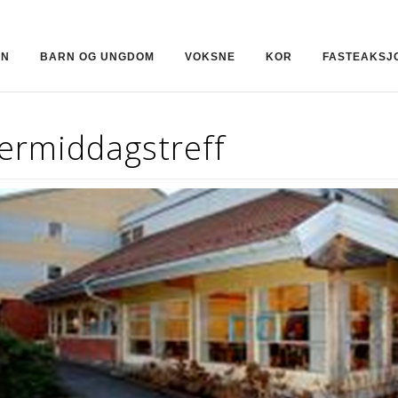
ON
BARN OG UNGDOM
VOKSNE
KOR
FASTEAKSJ
termiddagstreff