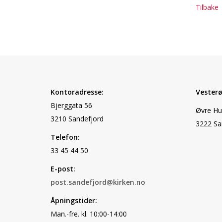
Tilbake
Kontoradresse:
Vesterø
Bjerggata 56
Øvre Hu
3210 Sandefjord
3222 Sa
Telefon:
33 45 44 50
E-post:
post.sandefjord@kirken.no
Åpningstider:
Man.-fre. kl. 10:00-14:00