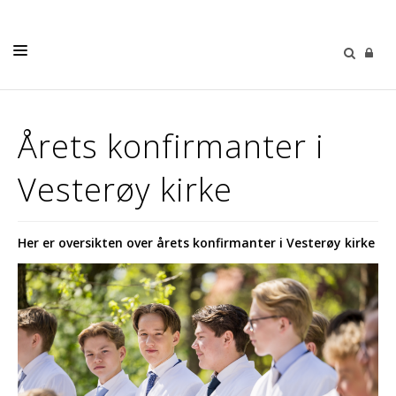
DÅP - VIGSEL - GRAVFERD
Årets konfirmanter i
KONFIRMASJON
Vesterøy kirke
BARN OG UNGDOM
VOKSNE
Her er oversikten over årets konfirmanter i Vesterøy kirke
KOR
FASTEAKSJONSLØPET
OM OSS
GIVERTJENESTE